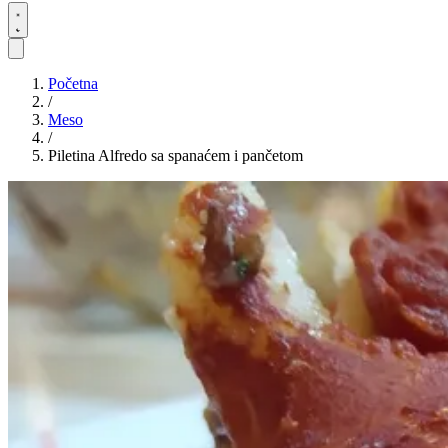
Početna
/
Meso
/
Piletina Alfredo sa spanaćem i pančetom