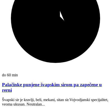
do 60 min
Palačinke punjene švapskim sirom pa zapečene u
rerni
Švapski sir je kravlji, beli, mekani, sitan sir.Vojvodjanski specijalitet,
veoma ukusan. Neutralan...