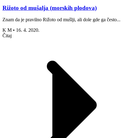
Rižoto od mušalja (morskih plodova)
Znam da je pravilno Rižoto od mušlji, ali dole gde ga često...
K M
•
16. 4. 2020.
Čitaj