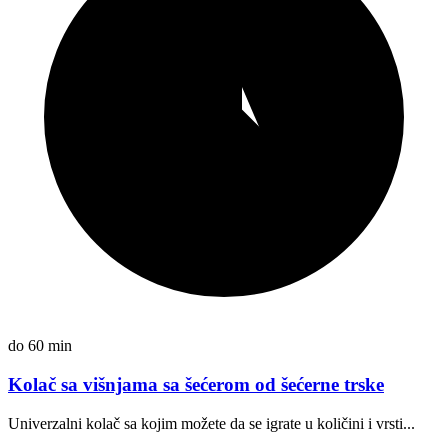
do 60 min
Kolač sa višnjama sa šećerom od šećerne trske
Univerzalni kolač sa kojim možete da se igrate u količini i vrsti...