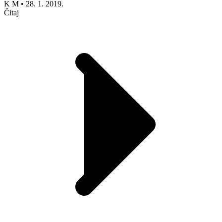
K M
•
28. 1. 2019.
Čitaj