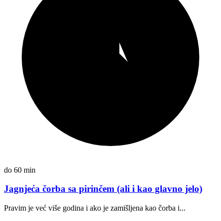
do 60 min
Jagnjeća čorba sa pirinčem (ali i kao glavno jelo)
Pravim je već više godina i ako je zamišljena kao čorba i...