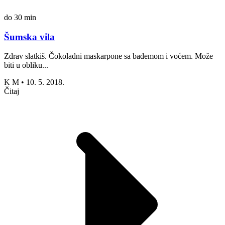
do 30 min
Šumska vila
Zdrav slatkiš. Čokoladni maskarpone sa bademom i voćem. Može
biti u obliku...
K M
•
10. 5. 2018.
Čitaj