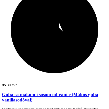
do 30 min
Guba sa makom i sosom od vanile (Mákos guba
vaníliasodóval)