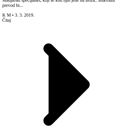
Madjarski specijalitet, koji se kod njih jede na Božić. Bukvalni
prevod bi...
K M
•
3. 3. 2019.
Čitaj