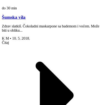
do 30 min
Šumska vila
Zdrav slatkiš. Čokoladni maskarpone sa bademom i voćem. Može
biti u obliku...
K M
•
10. 5. 2018.
Čitaj