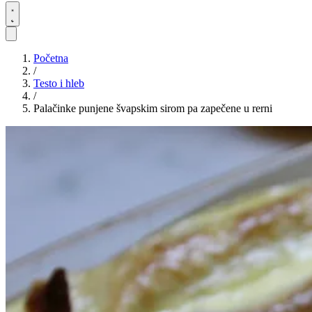
Početna
/
Testo i hleb
/
Palačinke punjene švapskim sirom pa zapečene u rerni